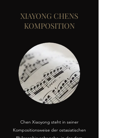
XIAYONG CHENS
KOMPOSITION
Chen Xiaoyong steht in seiner
Kompositionsweise der ostasiatischen