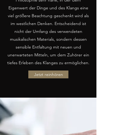
Philosophie sehr nahe, in der dem
Eigenwert der Dinge und des Klangs eine
viel größere Beachtung geschenkt wird als
im westlichen Denken. Entscheidend ist
nicht der Umfang des verwendeten
musikalischen Materials, sondern dessen
sensible Entfaltung mit neuen und
unerwarteten Mitteln, um dem Zuhörer ein
tiefes Erleben des Klanges zu ermöglichen.
Jetzt reinhören